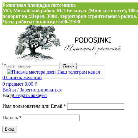
Розничная площадка питомника
МО, Можайский район, М-1 Беларусь (Минское шоссе), 108-
поворот на г.Верея, 300м. территория строительного рынка.
Часы работы: пн-воскр: 8:00-19:00
Поиск
Наш телеграм канал
0
Список желаний
0
предмет
0,00
₽
Войти / Зарегистрироваться
Вход
Создать аккаунт
Обязательно
Имя пользователя или Email
*
Обязательно
Пароль
*
Вход