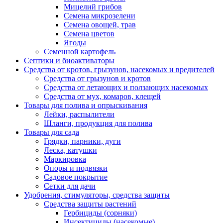
Мицелий грибов
Семена микрозелени
Семена овощей, трав
Семена цветов
Ягоды
Семенной картофель
Септики и биоактиваторы
Средства от кротов, грызунов, насекомых и вредителей
Средства от грызунов и кротов
Средства от летающих и ползающих насекомых
Средства от мух, комаров, клещей
Товары для полива и опрыскивания
Лейки, распылители
Шланги, продукция для полива
Товары для сада
Грядки, парники, дуги
Леска, катушки
Маркировка
Опоры и подвязки
Садовое покрытие
Сетки для дачи
Удобрения, стимуляторы, средства защиты
Средства защиты растений
Гербициды (сорняки)
Инсектициды (насекомые)