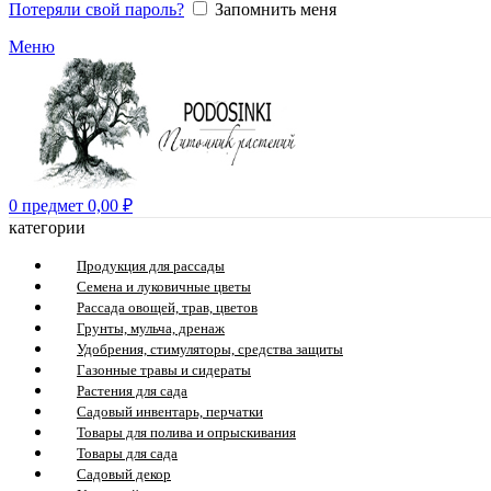
Потеряли свой пароль?
Запомнить меня
Меню
0
предмет
0,00
₽
категории
Продукция для рассады
Семена и луковичные цветы
Рассада овощей, трав, цветов
Грунты, мульча, дренаж
Удобрения, стимуляторы, средства защиты
Газонные травы и сидераты
Растения для сада
Садовый инвентарь, перчатки
Товары для полива и опрыскивания
Товары для сада
Садовый декор