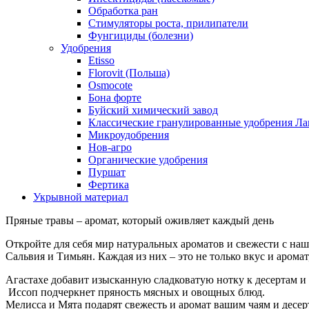
Обработка ран
Стимуляторы роста, прилипатели
Фунгициды (болезни)
Удобрения
Etisso
Florovit (Польша)
Osmocote
Бона форте
Буйский химический завод
Классические гранулированные удобрения Ла
Микроудобрения
Нов-агро
Органические удобрения
Пуршат
Фертика
Укрывной материал
Пряные травы – аромат, который оживляет каждый день
Откройте для себя мир натуральных ароматов и свежести с наш
Сальвия и Тимьян. Каждая из них – это не только вкус и аром
Агастахе добавит изысканную сладковатую нотку к десертам и
Иссоп подчеркнет пряность мясных и овощных блюд.
Мелисса и Мята подарят свежесть и аромат вашим чаям и десер