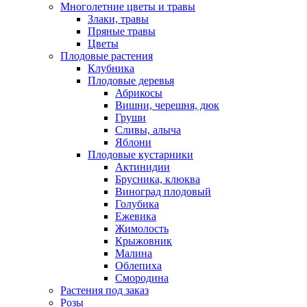
Многолетние цветы и травы
Злаки, травы
Пряные травы
Цветы
Плодовые растения
Клубника
Плодовые деревья
Абрикосы
Вишни, черешня, дюк
Груши
Сливы, алыча
Яблони
Плодовые кустарники
Актинидии
Брусника, клюква
Виноград плодовый
Голубика
Ежевика
Жимолость
Крыжовник
Малина
Облепиха
Смородина
Растения под заказ
Розы