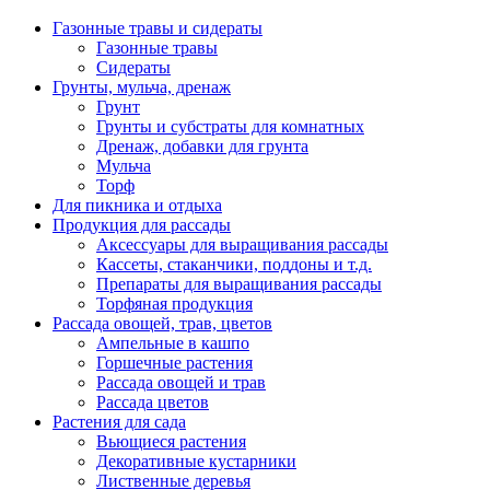
Газонные травы и сидераты
Газонные травы
Сидераты
Грунты, мульча, дренаж
Грунт
Грунты и субстраты для комнатных
Дренаж, добавки для грунта
Мульча
Торф
Для пикника и отдыха
Продукция для рассады
Аксессуары для выращивания рассады
Кассеты, стаканчики, поддоны и т.д.
Препараты для выращивания рассады
Торфяная продукция
Рассада овощей, трав, цветов
Ампельные в кашпо
Горшечные растения
Рассада овощей и трав
Рассада цветов
Растения для сада
Вьющиеся растения
Декоративные кустарники
Лиственные деревья