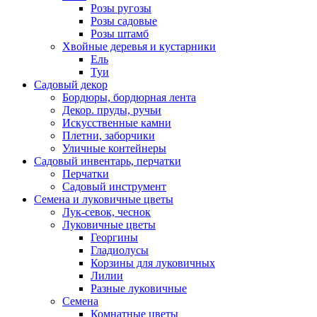
Розы ругозы
Розы садовые
Розы штамб
Хвойные деревья и кустарники
Ель
Туи
Садовый декор
Бордюры, бордюрная лента
Декор. пруды, ручьи
Искусственные камни
Плетни, заборчики
Уличные контейнеры
Садовый инвентарь, перчатки
Перчатки
Садовый инструмент
Семена и луковичные цветы
Лук-севок, чеснок
Луковичные цветы
Георгины
Гладиолусы
Корзины для луковичных
Лилии
Разные луковичные
Семена
Комнатные цветы