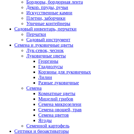
Бордюры, бордюрная лента
Декор. пруды, ручьи
Искусственные камни
Плетни, заборчики
Уличные контейнеры
Садовый инвентарь, перчатки
Перчатки
Садовый инструмент
Семена и луковичные цветы
Лук-севок, чеснок
Луковичные цветы
Георгины
Гладиолусы
Корзины для луковичных
Лилии
Разные луковичные
Семена
Комнатные цветы
Мицелий грибов
Семена микрозелени
Семена овощей, трав
Семена цветов
Ягоды
Семенной картофель
Септики и биоактиваторы