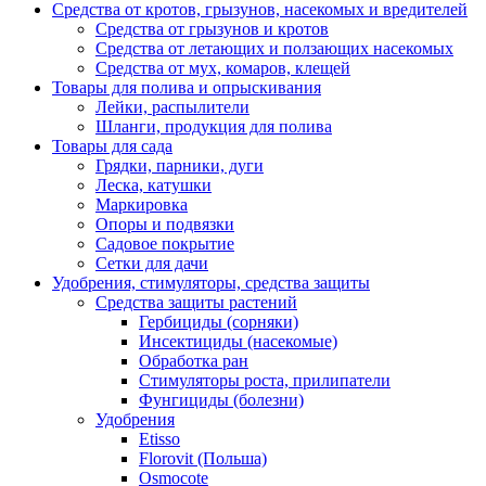
Средства от кротов, грызунов, насекомых и вредителей
Средства от грызунов и кротов
Средства от летающих и ползающих насекомых
Средства от мух, комаров, клещей
Товары для полива и опрыскивания
Лейки, распылители
Шланги, продукция для полива
Товары для сада
Грядки, парники, дуги
Леска, катушки
Маркировка
Опоры и подвязки
Садовое покрытие
Сетки для дачи
Удобрения, стимуляторы, средства защиты
Средства защиты растений
Гербициды (сорняки)
Инсектициды (насекомые)
Обработка ран
Стимуляторы роста, прилипатели
Фунгициды (болезни)
Удобрения
Etisso
Florovit (Польша)
Osmocote