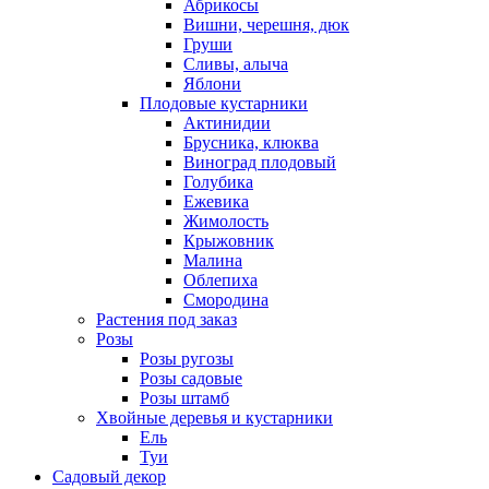
Абрикосы
Вишни, черешня, дюк
Груши
Сливы, алыча
Яблони
Плодовые кустарники
Актинидии
Брусника, клюква
Виноград плодовый
Голубика
Ежевика
Жимолость
Крыжовник
Малина
Облепиха
Смородина
Растения под заказ
Розы
Розы ругозы
Розы садовые
Розы штамб
Хвойные деревья и кустарники
Ель
Туи
Садовый декор