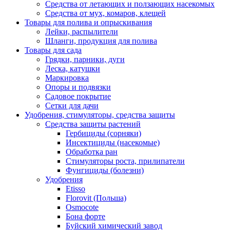
Средства от летающих и ползающих насекомых
Средства от мух, комаров, клещей
Товары для полива и опрыскивания
Лейки, распылители
Шланги, продукция для полива
Товары для сада
Грядки, парники, дуги
Леска, катушки
Маркировка
Опоры и подвязки
Садовое покрытие
Сетки для дачи
Удобрения, стимуляторы, средства защиты
Средства защиты растений
Гербициды (сорняки)
Инсектициды (насекомые)
Обработка ран
Стимуляторы роста, прилипатели
Фунгициды (болезни)
Удобрения
Etisso
Florovit (Польша)
Osmocote
Бона форте
Буйский химический завод