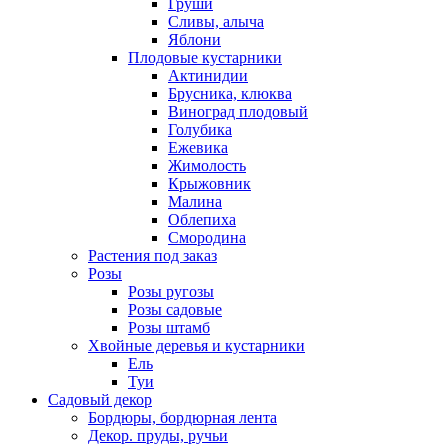
Груши
Сливы, алыча
Яблони
Плодовые кустарники
Актинидии
Брусника, клюква
Виноград плодовый
Голубика
Ежевика
Жимолость
Крыжовник
Малина
Облепиха
Смородина
Растения под заказ
Розы
Розы ругозы
Розы садовые
Розы штамб
Хвойные деревья и кустарники
Ель
Туи
Садовый декор
Бордюры, бордюрная лента
Декор. пруды, ручьи