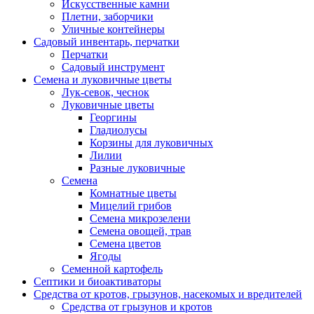
Искусственные камни
Плетни, заборчики
Уличные контейнеры
Садовый инвентарь, перчатки
Перчатки
Садовый инструмент
Семена и луковичные цветы
Лук-севок, чеснок
Луковичные цветы
Георгины
Гладиолусы
Корзины для луковичных
Лилии
Разные луковичные
Семена
Комнатные цветы
Мицелий грибов
Семена микрозелени
Семена овощей, трав
Семена цветов
Ягоды
Семенной картофель
Септики и биоактиваторы
Средства от кротов, грызунов, насекомых и вредителей
Средства от грызунов и кротов