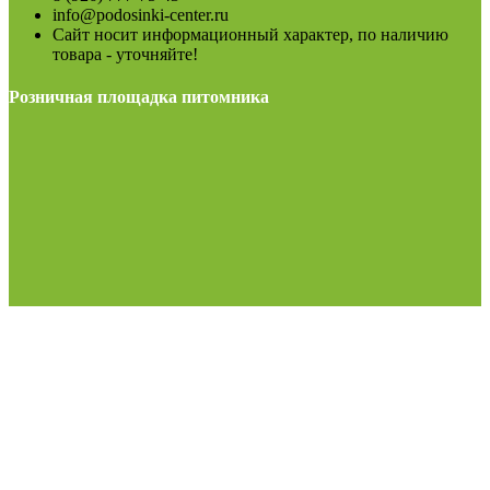
info@podosinki-center.ru
Сайт носит информационный характер, по наличию
товара - уточняйте!
Розничная площадка питомника
МО, Можайский район, М-1 Беларусь, 108-й км.,
поворот на г.Верея, 300м. территория строительного
рынка. При въезде на рынок направо до конца.
пн-воскр: 8.00-19.00
(Возможно сезонное изменение)