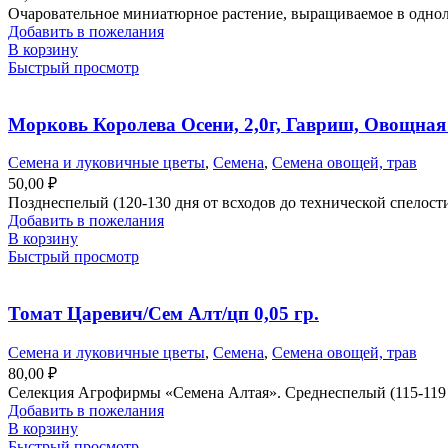
Очаровательное миниатюрное растение, выращиваемое в одноле
Добавить в пожелания
В корзину
Быстрый просмотр
Морковь Королева Осени, 2,0г, Гавриш, Овощная
Семена и луковичные цветы
,
Семена
,
Семена овощей, трав
50,00
₽
Позднеспелый (120-130 дня от всходов до технической спелости
Добавить в пожелания
В корзину
Быстрый просмотр
Томат Царевич/Сем Алт/цп 0,05 гр.
Семена и луковичные цветы
,
Семена
,
Семена овощей, трав
80,00
₽
Селекция Агрофирмы «Семена Алтая». Среднеспелый (115-119 д
Добавить в пожелания
В корзину
Быстрый просмотр