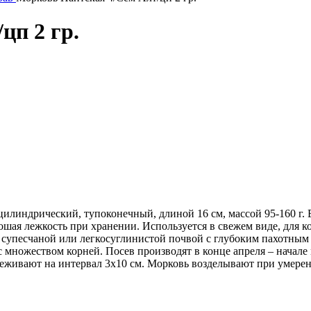
цп 2 гр.
илиндрический, тупоконечный, длиной 16 см, массой 95-160 г. 
ошая лежкость при хранении. Используется в свежем виде, для к
супесчаной или легкосуглинистой почвой с глубоким пахотным 
 множеством корней. Посев производят в конце апреля – начале 
реживают на интервал 3х10 см. Морковь возделывают при умер