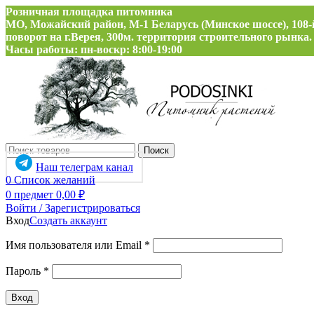
Розничная площадка питомника
МО, Можайский район, М-1 Беларусь (Минское шоссе), 108-
поворот на г.Верея, 300м. территория строительного рынка.
Часы работы: пн-воскр: 8:00-19:00
Поиск
Наш телеграм канал
0
Список желаний
0
предмет
0,00
₽
Войти / Зарегистрироваться
Вход
Создать аккаунт
Обязательно
Имя пользователя или Email
*
Обязательно
Пароль
*
Вход