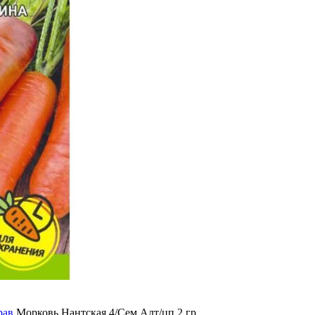
рав
Морковь Нантская 4/Сем Алт/цп 2 гр.