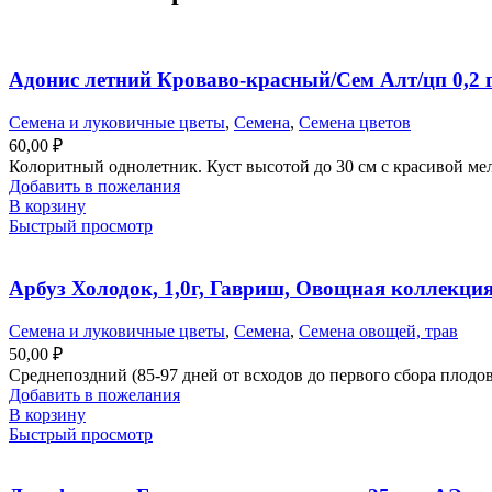
Адонис летний Кроваво-красный/Сем Алт/цп 0,2 
Семена и луковичные цветы
,
Семена
,
Семена цветов
60,00
₽
Колоритный однолетник. Куст высотой до 30 см с красивой мел
Добавить в пожелания
В корзину
Быстрый просмотр
Арбуз Холодок, 1,0г, Гавриш, Овощная коллекци
Семена и луковичные цветы
,
Семена
,
Семена овощей, трав
50,00
₽
Среднепоздний (85-97 дней от всходов до первого сбора плодов)
Добавить в пожелания
В корзину
Быстрый просмотр