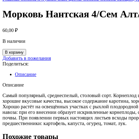
Морковь Нантская 4/Сем Алт/
60,00
₽
В наличии
Количество
В корзину
товара
Добавить в пожелания
Морковь
Поделиться:
Нантская
4/
Описание
Сем
Алт/
Описание
цп
Самый популярный, среднеспелый, столовый сорт. Корнеплод ц
2
хорошие вкусовые качества, высокое содержание каротина, хор
гр.
Хорошо растёт на освещённых участках с рыхлой плодородной 
навоза: при его внесении образует искривленные корнеплоды, с
почвы. При появлении первых настоящих листьев всходы про
предшественники: картофель, капуста, огурец, томат, лук.
Похожие товары