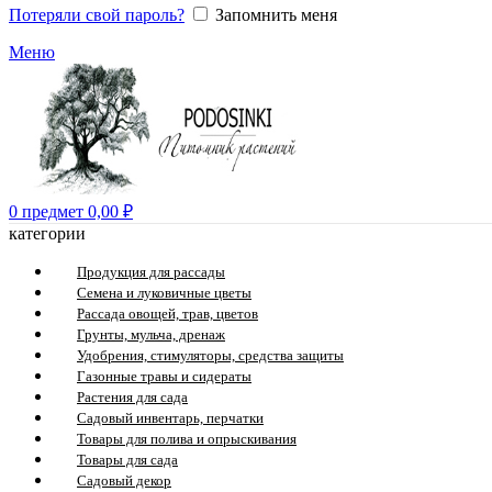
Потеряли свой пароль?
Запомнить меня
Меню
0
предмет
0,00
₽
категории
Продукция для рассады
Семена и луковичные цветы
Рассада овощей, трав, цветов
Грунты, мульча, дренаж
Удобрения, стимуляторы, средства защиты
Газонные травы и сидераты
Растения для сада
Садовый инвентарь, перчатки
Товары для полива и опрыскивания
Товары для сада
Садовый декор