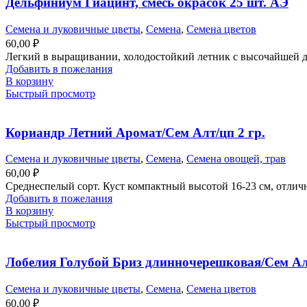
Дельфиниум Гиацинт, смесь окрасок 25 шт. АЭ
Семена и луковичные цветы
,
Семена
,
Семена цветов
60,00
₽
Легкий в выращивании, холодостойкий летник с высочайшей д
Добавить в пожелания
В корзину
Быстрый просмотр
Кориандр Летний Аромат/Сем Алт/цп 2 гр.
Семена и луковичные цветы
,
Семена
,
Семена овощей, трав
60,00
₽
Среднеспелый сорт. Куст компактный высотой 16-23 см, отличн
Добавить в пожелания
В корзину
Быстрый просмотр
Лобелия Голубой Бриз длинночерешковая/Сем Алт
Семена и луковичные цветы
,
Семена
,
Семена цветов
60,00
₽