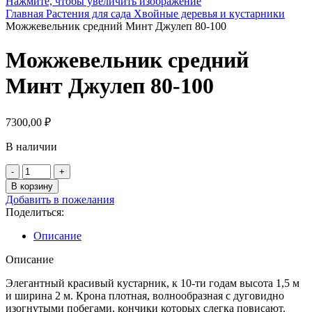
Нажмите, чтобы увеличить изображение
Главная
Растения для сада
Хвойные деревья и кустарники
Можжевельник средний Минт Джулеп 80-100
Можжевельник средний
Минт Джулеп 80-100
7300,00
₽
В наличии
Количество
товара
В корзину
Можжевельник
Добавить в пожелания
средний
Поделиться:
Минт
Джулеп
Описание
80-
100
Описание
Элегантный красивый кустарник, к 10-ти годам высота 1,5 м
и ширина 2 м. Крона плотная, волнообразная с дуговидно
изогнутыми побегами, кончики которых слегка повисают.