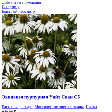
Добавить в пожелания
В корзину
Быстрый просмотр
Эхинацея пурпурная Уайт Сван С5
Растения для сада
,
Многолетние цветы и травы
,
Цветы
840,00
₽