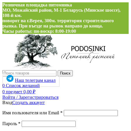
Розничная площадка питомника
МО, Можайский район, М-1 Беларусь (Минское шоссе),
108-й км.
поворот на г.Верея, 300м. территория строительного
рынка. При въезде на рынок направо до конца.
Часы работы: пн-воскр: 8:00-19:00
Поиск
Наш телеграм канал
0
Список желаний
0
предмет
0,00
₽
Войти / Зарегистрироваться
Вход
Создать аккаунт
Обязательно
Имя пользователя или Email
*
Обязательно
Пароль
*