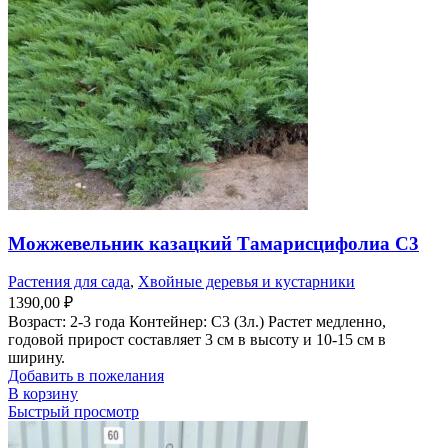
Можжевельник казацкий Тамарисцифолиа С3
Растения для сада
,
Хвойные деревья и кустарники
1390,00
₽
Возраст: 2-3 года Контейнер: С3 (3л.) Растет медленно,
годовой прирост составляет 3 см в высоту и 10-15 см в
ширину.
Добавить в пожелания
В корзину
Быстрый просмотр