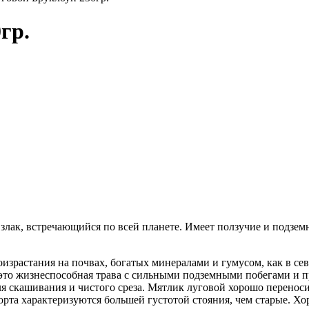
гр.
 злак, встречающийся по всей планете. Имеет ползучие и подзе
роизрастания на почвах, богатых минералами и гумусом, как в с
это жизнеспособная трава с сильными подземными побегами и 
ля скашивания и чистого среза. Мятлик луговой хорошо перено
орта характеризуются большей густотой стояния, чем старые. Х