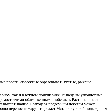
мные побеги, способные образовывать густые, рыхлые
еверном, так и в южном полушариях. Выведены узколистные
прямостоячими облиственными побегами. Расти начинает
сит вытаптывание. Благодаря подземным побегам может
орошо переносит жару, что делает Мятлик луговой подходящим