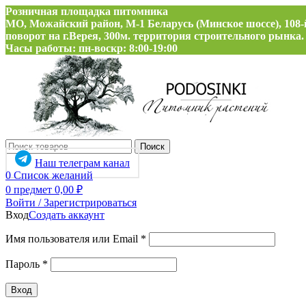
Розничная площадка питомника
МО, Можайский район, М-1 Беларусь (Минское шоссе), 108-
поворот на г.Верея, 300м. территория строительного рынка.
Часы работы: пн-воскр: 8:00-19:00
Поиск
Наш телеграм канал
0
Список желаний
0
предмет
0,00
₽
Войти / Зарегистрироваться
Вход
Создать аккаунт
Обязательно
Имя пользователя или Email
*
Обязательно
Пароль
*
Вход