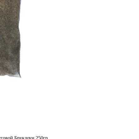
говой Бруклоун 250гр.