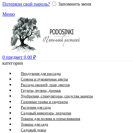
Потеряли свой пароль?
Запомнить меня
Меню
0
предмет
0,00
₽
категории
Продукция для рассады
Семена и луковичные цветы
Рассада овощей, трав, цветов
Грунты, мульча, дренаж
Удобрения, стимуляторы, средства защиты
Газонные травы и сидераты
Растения для сада
Садовый инвентарь, перчатки
Товары для полива и опрыскивания
Товары для сада
Садовый декор