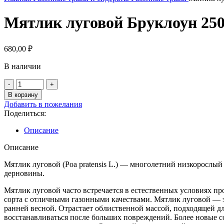
Мятлик луговой Бруклоун 250
680,00
₽
В наличии
Количество
товара
В корзину
Мятлик
Добавить в пожелания
луговой
Поделиться:
Бруклоун
250гр.
Описание
Описание
Мятлик луговой (Poa pratensis L.) — многолетний низкорослый
дерновины.
Мятлик луговой часто встречается в естественных условиях п
сорта с отличными газонными качествами. Мятлик луговой — 
ранней весной. Отрастает облиственной массой, подходящей д
восстанавливаться после больших повреждений. Более новые с