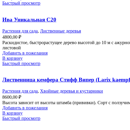
Быстрый просмотр
Ива Уникальная С20
Растения для сада
,
Лиственные деревья
4800,00
₽
Раскидистое, быстрорастущее дерево высотой до 10 м с ажур
листовой
Добавить в пожелания
В корзину
Быстрый просмотр
Лиственница кемфера Стифф Випер (Larix kaempfer
Растения для сада
,
Хвойные деревья и кустарники
8600,00
₽
Высота зависит от высоты штамба (прививки). Сорт с ползучим
Добавить в пожелания
В корзину
Быстрый просмотр