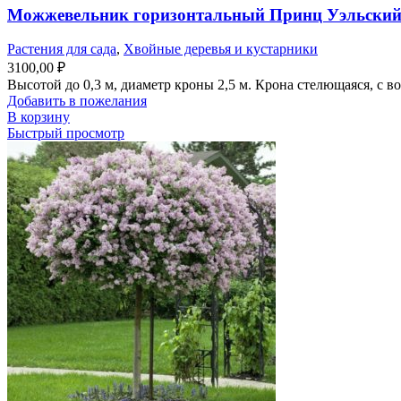
Можжевельник горизонтальный Принц Уэльский
Растения для сада
,
Хвойные деревья и кустарники
3100,00
₽
Высотой до 0,3 м, диаметр кроны 2,5 м. Крона стелющаяся, с 
Добавить в пожелания
В корзину
Быстрый просмотр