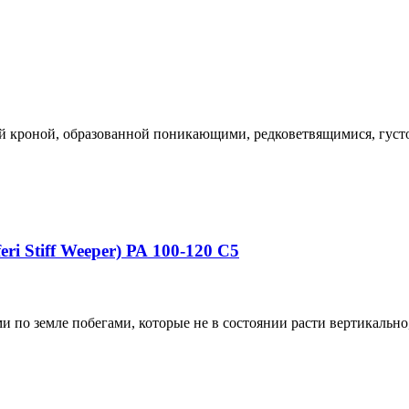
ной кроной, образованной поникающими, редковетвящимися, гус
i Stiff Weeper) РА 100-120 С5
и по земле побегами, которые не в состоянии расти вертикальн