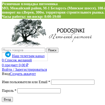
Розничная площадка питомника
МО, Можайский район, М-1 Беларусь (Минское шоссе), 108-
поворот на г.Верея, 300м. территория строительного рынка.
Часы работы: пн-воскр: 8:00-19:00
Поиск
Наш телеграм канал
0
Список желаний
0
предмет
0,00
₽
Войти / Зарегистрироваться
Вход
Создать аккаунт
Обязательно
Имя пользователя или Email
*
Обязательно
Пароль
*
Вход