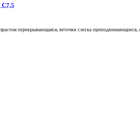
 С7,5
возрастом перекрывающаяся, веточки слегка приподнимающиеся, 