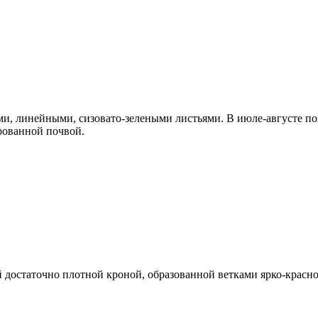
ми, линейными, сизовато-зелеными листьями. В июле-августе по
рованной почвой.
й достаточно плотной кроной, образованной ветками ярко-крас