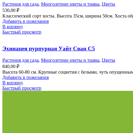
Растения для сада
,
Многолетние цветы и травы
,
Цветы
530,00
₽
Классический сорт хосты. Высота 35см, ширина 50см. Хоста об
Добавить в пожелания
В корзину
Быстрый просмотр
Эхинацея пурпурная Уайт Сван С5
Растения для сада
,
Многолетние цветы и травы
,
Цветы
840,00
₽
Высота 60-80 см. Крупные соцветия с белыми, чуть опущенным
Добавить в пожелания
В корзину
Быстрый просмотр