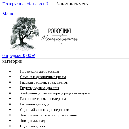
Потеряли свой пароль?
Запомнить меня
Меню
0
предмет
0,00
₽
категории
Продукция для рассады
Семена и луковичные цветы
Рассада овощей, трав, цветов
Грунты, мульча, дренаж
Удобрения, стимуляторы, средства защиты
Газонные травы и сидераты
Растения для сада
Садовый инвентарь, перчатки
Товары для полива и опрыскивания
Товары для сада
Садовый декор