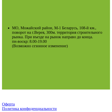
МО, Можайский район, М-1 Беларусь, 108-й км.,
поворот на г.Верея, 300м. территория строительного
рынка. При въезде на рынок направо до конца.
пн-воскр: 8.00-19.00
(Возможно сезонное изменение)
Оферта
Политика конфиденциальности