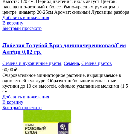
Высота: 120 см. Период цветения: июль-август Цветок:
насыщенно-розовый с более тёмно-красным румянцем в
центре, диаметр 20-25см Аромат: сильный Луковицы разбора
Добавить в пожелания
В корзину
Быстрый просмотр
Лобелия Голубой Бриз длинночерешковая/Сем
Алт/цп 0,02 гр.
Семена и луковичные цветы
,
Семена
,
Семена цветов
60,00
₽
Очаровательное миниатюрное растение, выращиваемое в
однолетней культуре. Образует небольшие компактные
кустики до 10 см высотой, обильно усыпанные мелкими (1,5
см
Добавить в пожелания
В корзину
Быстрый просмотр