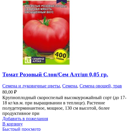
Томат Розовый Слон/Сем Алт/цп 0,05 гр.
Семена и луковичные цветы
,
Семена
,
Семена овощей, трав
80,00
₽
Крупноплодный скороспелый высокоурожайный сорт (до 17-
18 кг/кв.м. при выращивании в теплице). Растение
полудетерминантное, мощное, 130 см высотой, более
продуктивное при
Добавить в пожелания
В корзину
Быстрый просмотр