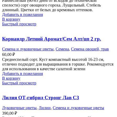
Раннеспелый (60-65 дней от всходов до технической
спелости) сорт овощного гороха. Лущильный. Стебель
длинный. Цветки от белых до кремовых оттенков.
Добавить в пожелания
В корзину
Быстрый просмотр
Кориандр Летний Аромат/Сем Алт/цп 2 гр.
Семена и луковичные цветы
,
Семена
,
Семена овощей, трав
60,00
₽
Среднеспелый сорт. Куст компактный высотой 16-23 см,
отлично подходит для выращивания в горшке. Рекомендуется
для использования в качестве салатной зелени
Добавить в пожелания
В корзину
Быстрый просмотр
Лилия ОТ-гибрид Стронг Лав С3
Луковичные цветы
,
Лилии
,
Семена и луковичные цветы
390,00
₽