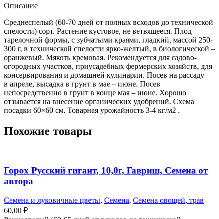
Описание
Среднеспелый (60-70 дней от полных всходов до технической
спелости) сорт. Растение кустовое, не ветвящееся. Плод
тарелочной формы, с зубчатыми краями, гладкий, массой 250-
300 г, в технической спелости ярко-желтый, в биологической –
оранжевый. Мякоть кремовая. Рекомендуется для садово-
огородных участков, приусадебных фермерских хозяйств, для
консервирования и домашней кулинарии. Посев на рассаду —
в апреле, высадка в грунт в мае – июне. Посев
непосредственно в грунт в конце мая – июне. Хорошо
отзывается на внесение органических удобрений. Схема
посадки 60×60 см. Товарная урожайность 3-4 кг/м2 .
Похожие товары
Горох Русский гигант, 10,0г, Гавриш, Семена от
автора
Семена и луковичные цветы
,
Семена
,
Семена овощей, трав
60,00
₽