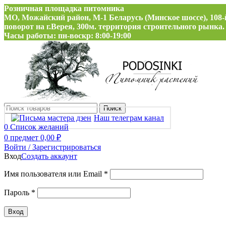
Розничная площадка питомника
МО, Можайский район, М-1 Беларусь (Минское шоссе), 108-
поворот на г.Верея, 300м. территория строительного рынка.
Часы работы: пн-воскр: 8:00-19:00
Поиск
Наш телеграм канал
0
Список желаний
0
предмет
0,00
₽
Войти / Зарегистрироваться
Вход
Создать аккаунт
Обязательно
Имя пользователя или Email
*
Обязательно
Пароль
*
Вход