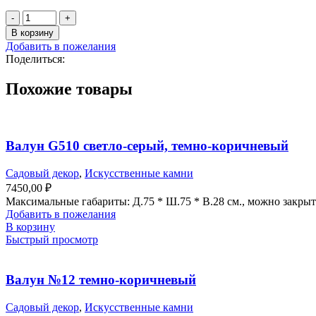
Количество
товара
В корзину
Плетень
Добавить в пожелания
№5
Поделиться:
Размер
1м.
Похожие товары
х
2м.
(орешник)
Валун G510 светло-серый, темно-коричневый
Садовый декор
,
Искусственные камни
7450,00
₽
Максимальные габариты: Д.75 * Ш.75 * В.28 см., можно закрыт
Добавить в пожелания
В корзину
Быстрый просмотр
Валун №12 темно-коричневый
Садовый декор
,
Искусственные камни