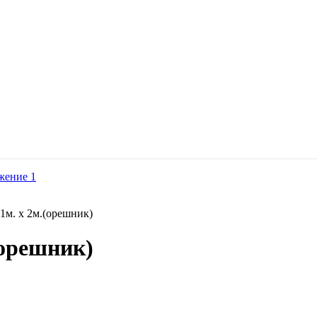
1м. х 2м.(орешник)
(орешник)