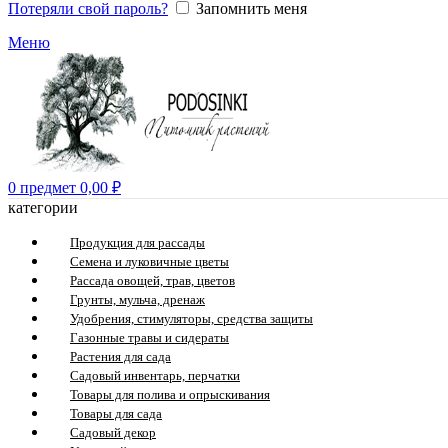
Потеряли свой пароль?
Запомнить меня
Меню
0
предмет
0,00
₽
категории
Продукция для рассады
Семена и луковичные цветы
Рассада овощей, трав, цветов
Грунты, мульча, дренаж
Удобрения, стимуляторы, средства защиты
Газонные травы и сидераты
Растения для сада
Садовый инвентарь, перчатки
Товары для полива и опрыскивания
Товары для сада
Садовый декор