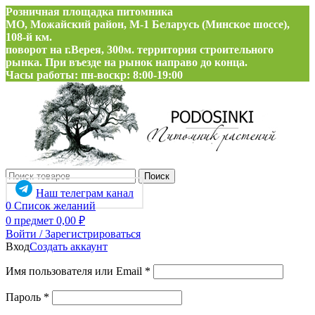
Розничная площадка питомника
МО, Можайский район, М-1 Беларусь (Минское шоссе),
108-й км.
поворот на г.Верея, 300м. территория строительного
рынка. При въезде на рынок направо до конца.
Часы работы: пн-воскр: 8:00-19:00
Поиск
Наш телеграм канал
0
Список желаний
0
предмет
0,00
₽
Войти / Зарегистрироваться
Вход
Создать аккаунт
Обязательно
Имя пользователя или Email
*
Обязательно
Пароль
*