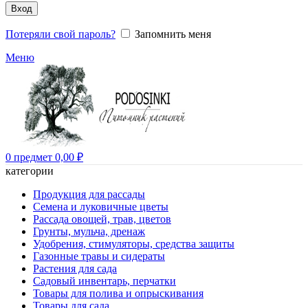
Вход
Потеряли свой пароль?
Запомнить меня
Меню
0
предмет
0,00
₽
категории
Продукция для рассады
Семена и луковичные цветы
Рассада овощей, трав, цветов
Грунты, мульча, дренаж
Удобрения, стимуляторы, средства защиты
Газонные травы и сидераты
Растения для сада
Садовый инвентарь, перчатки
Товары для полива и опрыскивания
Товары для сада