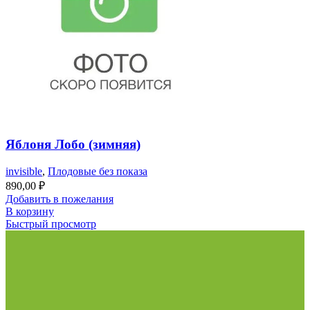
Яблоня Лобо (зимняя)
invisible
,
Плодовые без показа
890,00
₽
Добавить в пожелания
В корзину
Быстрый просмотр