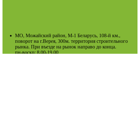
МО, Можайский район, М-1 Беларусь, 108-й км.,
поворот на г.Верея, 300м. территория строительного
рынка. При въезде на рынок направо до конца.
пн-воскр: 8.00-19.00
(Возможно сезонное изменение)