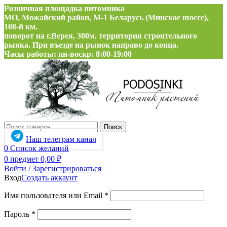
Розничная площадка питомника
МО, Можайский район, М-1 Беларусь (Минское шоссе),
108-й км.
поворот на г.Верея, 300м. территория строительного
рынка. При въезде на рынок направо до конца.
Часы работы: пн-воскр: 8:00-19:00
Поиск
Наш телеграм канал
0
Список желаний
0
предмет
0,00
₽
Войти / Зарегистрироваться
Вход
Создать аккаунт
Обязательно
Имя пользователя или Email
*
Обязательно
Пароль
*