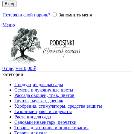
Вход
Потеряли свой пароль?
Запомнить меня
Меню
0
предмет
0,00
₽
категории
Продукция для рассады
Семена и луковичные цветы
Рассада овощей, трав, цветов
Грунты, мульча, дренаж
Удобрения, стимуляторы, средства защиты
Газонные травы и сидераты
Растения для сада
Садовый инвентарь, перчатки
Товары для полива и опрыскивания
Товары для сада