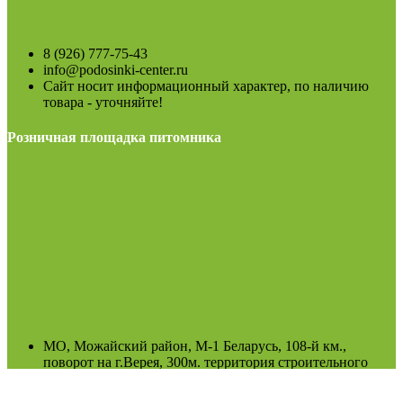
8 (926) 777-75-43
info@podosinki-center.ru
Сайт носит информационный характер, по наличию
товара - уточняйте!
Розничная площадка питомника
МО, Можайский район, М-1 Беларусь, 108-й км.,
поворот на г.Верея, 300м. территория строительного
рынка. При въезде на рынок направо до конца.
пн-воскр: 8.00-19.00