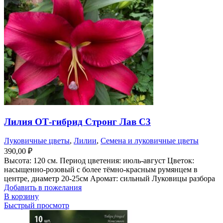
Лилия ОТ-гибрид Стронг Лав С3
Луковичные цветы
,
Лилии
,
Семена и луковичные цветы
390,00
₽
Высота: 120 см. Период цветения: июль-август Цветок:
насыщенно-розовый с более тёмно-красным румянцем в
центре, диаметр 20-25см Аромат: сильный Луковицы разбора
Добавить в пожелания
В корзину
Быстрый просмотр