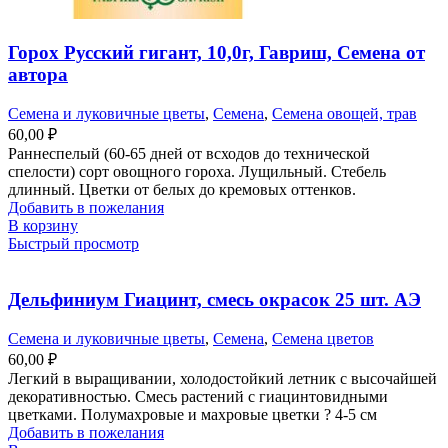
Горох Русский гигант, 10,0г, Гавриш, Семена от
автора
Семена и луковичные цветы
,
Семена
,
Семена овощей, трав
60,00
₽
Раннеспелый (60-65 дней от всходов до технической
спелости) сорт овощного гороха. Лущильный. Стебель
длинный. Цветки от белых до кремовых оттенков.
Добавить в пожелания
В корзину
Быстрый просмотр
Дельфиниум Гиацинт, смесь окрасок 25 шт. АЭ
Семена и луковичные цветы
,
Семена
,
Семена цветов
60,00
₽
Легкий в выращивании, холодостойкий летник с высочайшей
декоративностью. Смесь растений с гиацинтовидными
цветками. Полумахровые и махровые цветки ? 4-5 см
Добавить в пожелания