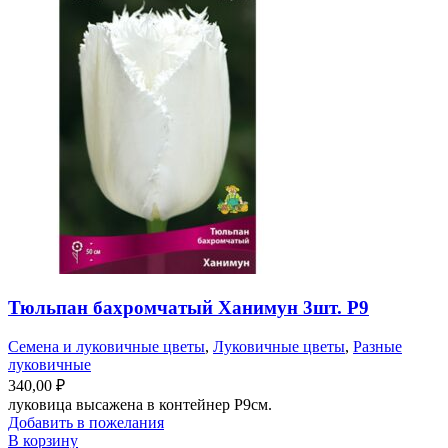
Тюльпан бахромчатый Ханимун 3шт. Р9
Семена и луковичные цветы
,
Луковичные цветы
,
Разные
луковичные
340,00
₽
луковица высажена в контейнер Р9см.
Добавить в пожелания
В корзину