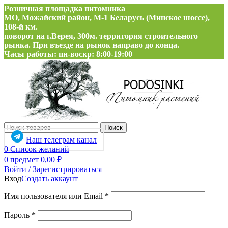
Розничная площадка питомника
МО, Можайский район, М-1 Беларусь (Минское шоссе),
108-й км.
поворот на г.Верея, 300м. территория строительного
рынка. При въезде на рынок направо до конца.
Часы работы: пн-воскр: 8:00-19:00
Поиск
Наш телеграм канал
0
Список желаний
0
предмет
0,00
₽
Войти / Зарегистрироваться
Вход
Создать аккаунт
Обязательно
Имя пользователя или Email
*
Обязательно
Пароль
*