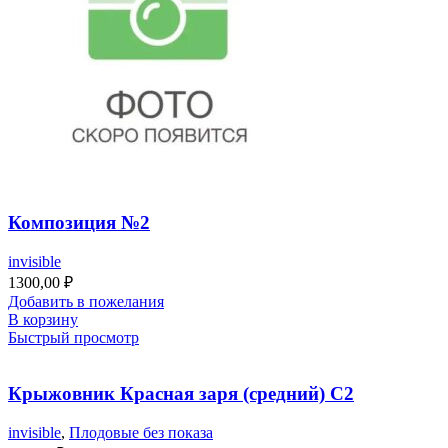
Композиция №2
invisible
1300,00
₽
Добавить в пожелания
В корзину
Быстрый просмотр
Крыжовник Красная заря (средний) С2
invisible
,
Плодовые без показа