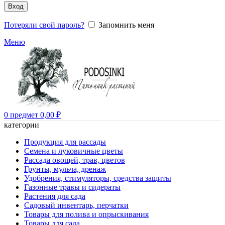
Вход
Потеряли свой пароль?
Запомнить меня
Меню
0
предмет
0,00
₽
категории
Продукция для рассады
Семена и луковичные цветы
Рассада овощей, трав, цветов
Грунты, мульча, дренаж
Удобрения, стимуляторы, средства защиты
Газонные травы и сидераты
Растения для сада
Садовый инвентарь, перчатки
Товары для полива и опрыскивания
Товары для сада