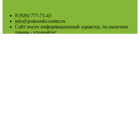
8 (926) 777-75-43
info@podosinki-center.ru
Сайт носит информационный характер, по наличию
товара - уточняйте!
Розничная площадка питомника
МО, Можайский район, М-1 Беларусь, 108-й км.,
поворот на г.Верея, 300м. территория строительного
рынка. При въезде на рынок направо до конца.
пн-воскр: 8.00-19.00
(Возможно сезонное изменение)