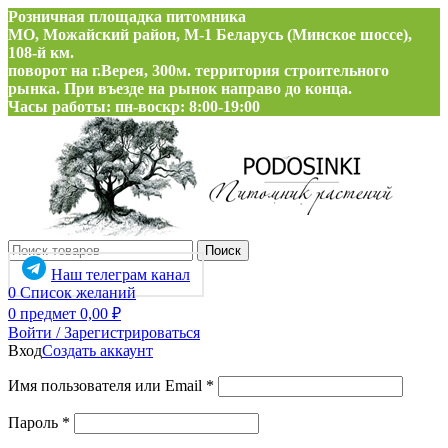
Розничная площадка питомника
МО, Можайский район, М-1 Беларусь (Минское шоссе),
108-й км.
поворот на г.Верея, 300м. территория строительного
рынка. При въезде на рынок направо до конца.
Часы работы: пн-воскр: 8:00-19:00
Поиск
Наш телеграм канал
0
Список желаний
0
предмет
0,00
₽
Войти / Зарегистрироваться
Вход
Создать аккаунт
Обязательно
Имя пользователя или Email
*
Обязательно
Пароль
*