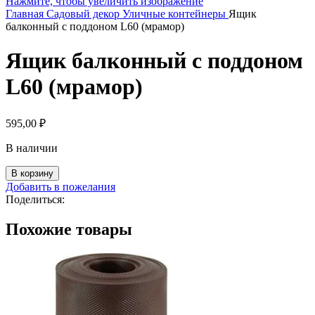
Нажмите, чтобы увеличить изображение
Главная
Садовый декор
Уличные контейнеры
Ящик
балконный с поддоном L60 (мрамор)
Ящик балконный с поддоном
L60 (мрамор)
595,00
₽
В наличии
Количество
В корзину
товара
Добавить в пожелания
Ящик
Поделиться:
балконный
с
Похожие товары
поддоном
L60
(мрамор)