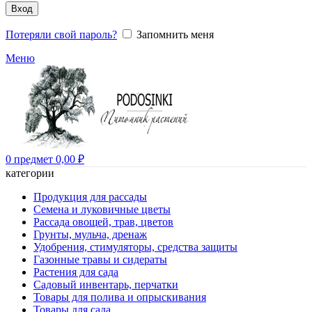
Вход
Потеряли свой пароль?
Запомнить меня
Меню
0
предмет
0,00
₽
категории
Продукция для рассады
Семена и луковичные цветы
Рассада овощей, трав, цветов
Грунты, мульча, дренаж
Удобрения, стимуляторы, средства защиты
Газонные травы и сидераты
Растения для сада
Садовый инвентарь, перчатки
Товары для полива и опрыскивания
Товары для сада