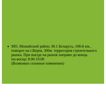
МО, Можайский район, М-1 Беларусь, 108-й км.,
поворот на г.Верея, 300м. территория строительного
рынка. При въезде на рынок направо до конца.
пн-воскр: 8.00-19.00
(Возможно сезонное изменение)