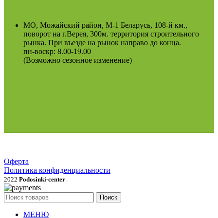
МО, Можайский район, М-1 Беларусь, 108-й км.,
поворот на г.Верея, 300м. территория строительного
рынка. При въезде на рынок направо до конца.
пн-воскр: 8.00-19.00
(Возможно сезонное изменение)
Оферта
Политика конфиденциальности
2022
Podosinki-center
.
Поиск
МЕНЮ