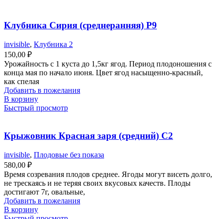
Клубника Сирия (среднеранняя) Р9
invisible
,
Клубника 2
150,00
₽
Урожайность с 1 куста до 1,5кг ягод. Период плодоношения с
конца мая по начало июня. Цвет ягод насыщенно-красный,
как спелая
Добавить в пожелания
В корзину
Быстрый просмотр
Крыжовник Красная заря (средний) С2
invisible
,
Плодовые без показа
580,00
₽
Время созревания плодов среднее. Ягоды могут висеть долго,
не трескаясь и не теряя своих вкусовых качеств. Плоды
достигают 7г, овальные,
Добавить в пожелания
В корзину
Быстрый просмотр