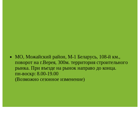
МО, Можайский район, М-1 Беларусь, 108-й км.,
поворот на г.Верея, 300м. территория строительного
рынка. При въезде на рынок направо до конца.
пн-воскр: 8.00-19.00
(Возможно сезонное изменение)