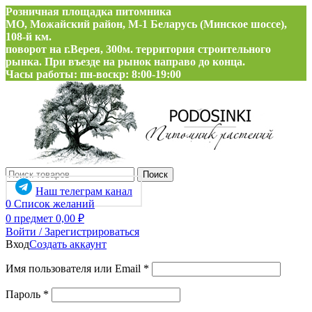
Розничная площадка питомника
МО, Можайский район, М-1 Беларусь (Минское шоссе),
108-й км.
поворот на г.Верея, 300м. территория строительного
рынка. При въезде на рынок направо до конца.
Часы работы: пн-воскр: 8:00-19:00
Поиск
Наш телеграм канал
0
Список желаний
0
предмет
0,00
₽
Войти / Зарегистрироваться
Вход
Создать аккаунт
Обязательно
Имя пользователя или Email
*
Обязательно
Пароль
*