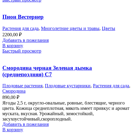
Пион Вестернер
Растения для сада
,
Многолетние цветы и травы
,
Цветы
2200,00
₽
Добавить в пожелания
В корзину
Быстрый просмотр
Смородина черная Зеленая дымка
(среднепоздняя) С7
Плодовые растения
,
Плодовые кустарники
,
Растения для сада
,
Смородина
890,00
₽
Ягоды 2,5 г, округло-овальные, ровные, блестящие, черного
цвета. Кожица среднеплотная, мякоть имеет привкус и аромат
муската, вкусная. Урожайный, зимостойкий,
засухоустойчивый,скороплодный.
Добавить в пожелания
В корзину