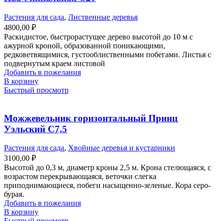
Растения для сада
,
Лиственные деревья
4800,00
₽
Раскидистое, быстрорастущее дерево высотой до 10 м с
ажурной кроной, образованной поникающими,
редковетвящимися, густооблиственными побегами. Листья с
подвернутым краем листовой
Добавить в пожелания
В корзину
Быстрый просмотр
Можжевельник горизонтальный Принц
Уэльский С7,5
Растения для сада
,
Хвойные деревья и кустарники
3100,00
₽
Высотой до 0,3 м, диаметр кроны 2,5 м. Крона стелющаяся, с
возрастом перекрывающаяся, веточки слегка
приподнимающиеся, побеги насыщенно-зеленые. Кора серо-
бурая.
Добавить в пожелания
В корзину
Быстрый просмотр