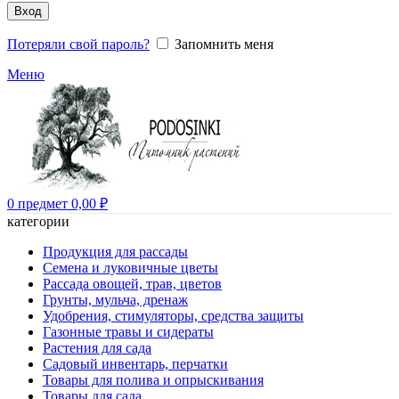
Вход
Потеряли свой пароль?
Запомнить меня
Меню
0
предмет
0,00
₽
категории
Продукция для рассады
Семена и луковичные цветы
Рассада овощей, трав, цветов
Грунты, мульча, дренаж
Удобрения, стимуляторы, средства защиты
Газонные травы и сидераты
Растения для сада
Садовый инвентарь, перчатки
Товары для полива и опрыскивания
Товары для сада