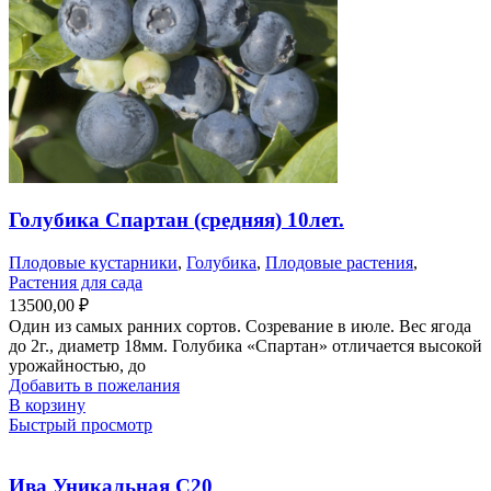
Голубика Спартан (средняя) 10лет.
Плодовые кустарники
,
Голубика
,
Плодовые растения
,
Растения для сада
13500,00
₽
Один из самых ранних сортов. Созревание в июле. Вес ягода
до 2г., диаметр 18мм. Голубика «Спартан» отличается высокой
урожайностью, до
Добавить в пожелания
В корзину
Быстрый просмотр
Ива Уникальная С20