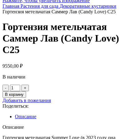
Нажмите, чтобы увеличить изображение
Главная
Растения для сада
Декоративные кустарники
Гортензия метельчатая Саммер Лав (Candy Love) С25
Гортензия метельчатая
Саммер Лав (Candy Love)
С25
9550,00
₽
В наличии
Количество
товара
В корзину
Гортензия
Добавить в пожелания
метельчатая
Поделиться:
Саммер
Лав
Описание
(Candy
Love)
Описание
С25
Гортензия метельчатая Summer Love (в 2023 году она