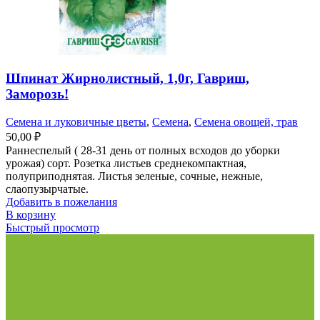
Шпинат Жирнолистный, 1,0г, Гавриш,
Заморозь!
Семена и луковичные цветы
,
Семена
,
Семена овощей, трав
50,00
₽
Раннеспелый ( 28-31 день от полных всходов до уборки
урожая) сорт. Розетка листьев среднекомпактная,
полуприподнятая. Листья зеленые, сочные, нежные,
слаопузырчатые.
Добавить в пожелания
В корзину
Быстрый просмотр