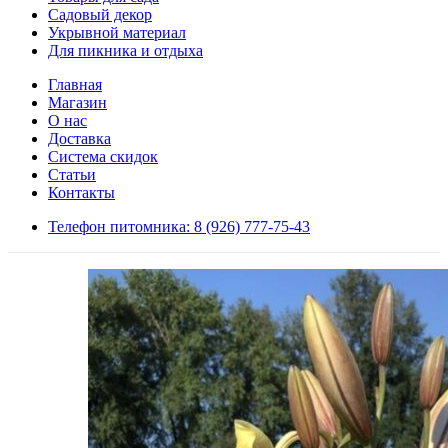
Садовый декор
Укрывной материал
Для пикника и отдыха
Главная
Магазин
О нас
Доставка
Система скидок
Статьи
Контакты
Телефон питомника: 8 (926) 777-75-43