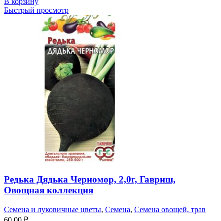
В корзину
Быстрый просмотр
Редька Дядька Черномор, 2,0г, Гавриш,
Овощная коллекция
Семена и луковичные цветы
,
Семена
,
Семена овощей, трав
60,00
₽