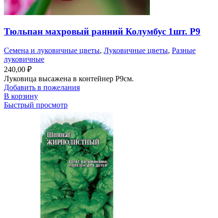
Тюльпан махровый ранний Колумбус 1шт. Р9
Семена и луковичные цветы
,
Луковичные цветы
,
Разные
луковичные
240,00
₽
Луковица высажена в контейнер Р9см.
Добавить в пожелания
В корзину
Быстрый просмотр