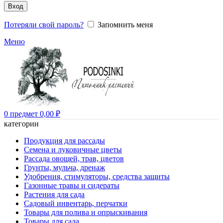
Вход
Потеряли свой пароль?
Запомнить меня
Меню
0
предмет
0,00
₽
категории
Продукция для рассады
Семена и луковичные цветы
Рассада овощей, трав, цветов
Грунты, мульча, дренаж
Удобрения, стимуляторы, средства защиты
Газонные травы и сидераты
Растения для сада
Садовый инвентарь, перчатки
Товары для полива и опрыскивания
Товары для сада