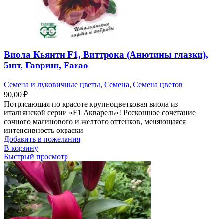
Виола Кьянти F1, Виттрока (Анютины глазки),
5шт, Гавриш, Farao
Семена и луковичные цветы
,
Семена
,
Семена цветов
90,00
₽
Потрясающая по красоте крупноцветковая виола из
итальянской серии «F1 Акварель»! Роскошное сочетание
сочного малинового и желтого оттенков, меняющаяся
интенсивность окраски
Добавить в пожелания
В корзину
Быстрый просмотр