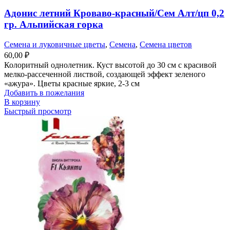
Адонис летний Кроваво-красный/Сем Алт/цп 0,2
гр. Альпийская горка
Семена и луковичные цветы
,
Семена
,
Семена цветов
60,00
₽
Колоритный однолетник. Куст высотой до 30 см с красивой
мелко-рассеченной листвой, создающей эффект зеленого
«ажура». Цветы красные яркие, 2-3 см
Добавить в пожелания
В корзину
Быстрый просмотр