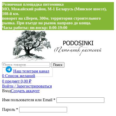
Розничная площадка питомника
МО, Можайский район, М-1 Беларусь (Минское шоссе),
108-й км.
поворот на г.Верея, 300м. территория строительного
рынка. При въезде на рынок направо до конца.
Часы работы: пн-воскр: 8:00-19:00
Поиск
Наш телеграм канал
0
Список желаний
0
предмет
0,00
₽
Войти / Зарегистрироваться
Вход
Создать аккаунт
Обязательно
Имя пользователя или Email
*
Обязательно
Пароль
*