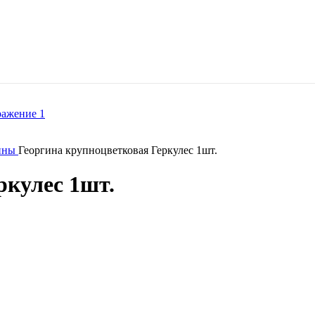
ины
Георгина крупноцветковая Геркулес 1шт.
ркулес 1шт.