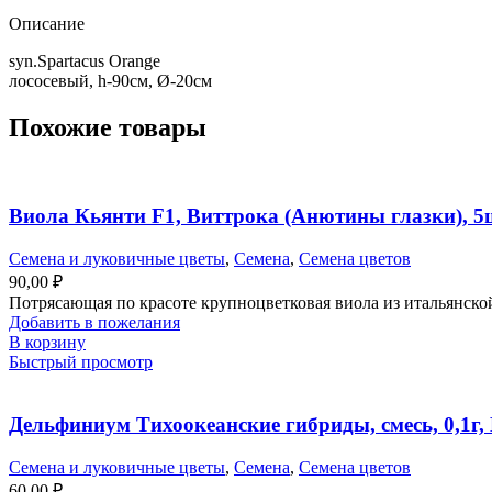
Описание
syn.Spartacus Orange
лососевый, h-90см, Ø-20см
Похожие товары
Виола Кьянти F1, Виттрока (Анютины глазки), 5
Семена и луковичные цветы
,
Семена
,
Семена цветов
90,00
₽
Потрясающая по красоте крупноцветковая виола из итальянско
Добавить в пожелания
В корзину
Быстрый просмотр
Дельфиниум Тихоокеанские гибриды, смесь, 0,1г,
Семена и луковичные цветы
,
Семена
,
Семена цветов
60,00
₽