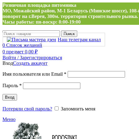
Розничная площадка питомника
МО, Можайский район, М-1 Беларусь (Минское шоссе), 108-
поворот на г.Верея, 300м. территория строительного рынка.
Часы работы: пн-воскр: 8:00-19:00
Поиск
Наш телеграм канал
0
Список желаний
0
предмет
0,00
₽
Войти / Зарегистрироваться
Вход
Создать аккаунт
Обязательно
Имя пользователя или Email
*
Обязательно
Пароль
*
Вход
Потеряли свой пароль?
Запомнить меня
Меню