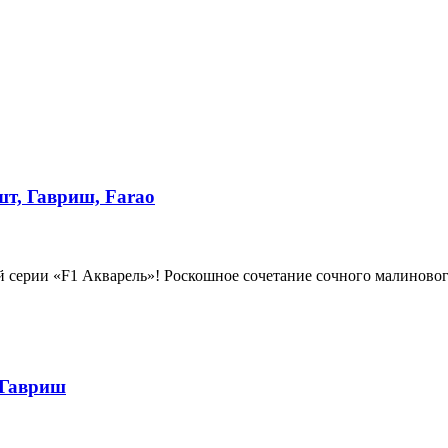
шт, Гавриш, Farao
й серии «F1 Акварель»! Роскошное сочетание сочного малиновог
 Гавриш