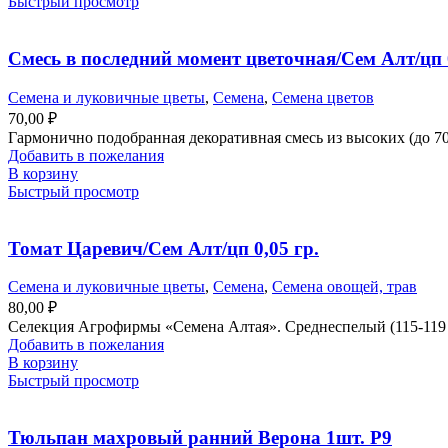
Быстрый просмотр
Смесь в последний момент цветочная/Сем Алт/цп 0
Семена и луковичные цветы
,
Семена
,
Семена цветов
70,00
₽
Гармонично подобранная декоративная смесь из высоких (до 7
Добавить в пожелания
В корзину
Быстрый просмотр
Томат Царевич/Сем Алт/цп 0,05 гр.
Семена и луковичные цветы
,
Семена
,
Семена овощей, трав
80,00
₽
Селекция Агрофирмы «Семена Алтая». Среднеспелый (115-119 д
Добавить в пожелания
В корзину
Быстрый просмотр
Тюльпан махровый ранний Верона 1шт. Р9