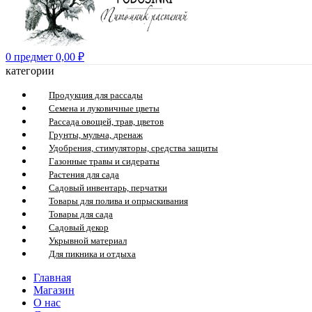
0
предмет
0,00
₽
категории
Продукция для рассады
Семена и луковичные цветы
Рассада овощей, трав, цветов
Грунты, мульча, дренаж
Удобрения, стимуляторы, средства защиты
Газонные травы и сидераты
Растения для сада
Садовый инвентарь, перчатки
Товары для полива и опрыскивания
Товары для сада
Садовый декор
Укрывной материал
Для пикника и отдыха
Главная
Магазин
О нас