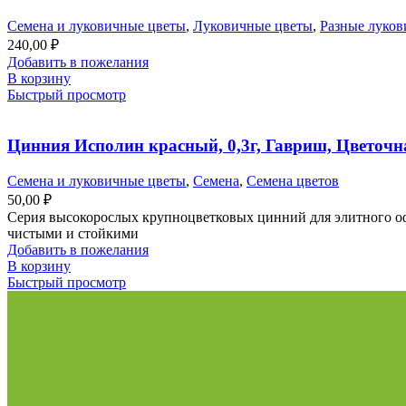
Семена и луковичные цветы
,
Луковичные цветы
,
Разные луко
240,00
₽
Добавить в пожелания
В корзину
Быстрый просмотр
Цинния Исполин красный, 0,3г, Гавриш, Цветочн
Семена и луковичные цветы
,
Семена
,
Семена цветов
50,00
₽
Серия высокорослых крупноцветковых цинний для элитного о
чистыми и стойкими
Добавить в пожелания
В корзину
Быстрый просмотр