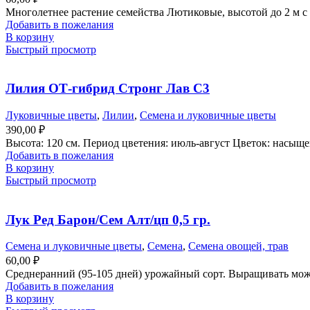
Многолетнее растение семейства Лютиковые, высотой до 2 м с
Добавить в пожелания
В корзину
Быстрый просмотр
Лилия ОТ-гибрид Стронг Лав С3
Луковичные цветы
,
Лилии
,
Семена и луковичные цветы
390,00
₽
Высота: 120 см. Период цветения: июль-август Цветок: насыщ
Добавить в пожелания
В корзину
Быстрый просмотр
Лук Ред Барон/Сем Алт/цп 0,5 гр.
Семена и луковичные цветы
,
Семена
,
Семена овощей, трав
60,00
₽
Среднеранний (95-105 дней) урожайный сорт. Выращивать можн
Добавить в пожелания
В корзину