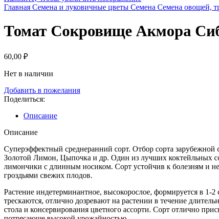
Главная
Семена и луковичные цветы
Семена
Семена овощей, т
Томат Сокровище Акмора Сиб
60,00
₽
Нет в наличии
Добавить в пожелания
Поделиться:
Описание
Описание
Суперэффектный среднеранний сорт. Отбор сорта зарубежной
Золотой Лимон, Цыпочка и др. Один из лучших коктейльных с
лимончики с длинным носиком. Сорт устойчив к болезням и н
гроздьями свежих плодов.
Растение индетерминантное, высокорослое, формируется в 1-2 с
трескаются, отлично дозревают на растении в течение длитель
стола и консервирования цветного ассорти. Сорт отлично прис
потрясающе высокой урожайностью.