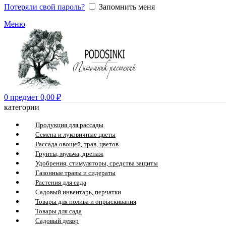
Потеряли свой пароль?
Запомнить меня
Меню
0
предмет
0,00
₽
категории
Продукция для рассады
Семена и луковичные цветы
Рассада овощей, трав, цветов
Грунты, мульча, дренаж
Удобрения, стимуляторы, средства защиты
Газонные травы и сидераты
Растения для сада
Садовый инвентарь, перчатки
Товары для полива и опрыскивания
Товары для сада
Садовый декор