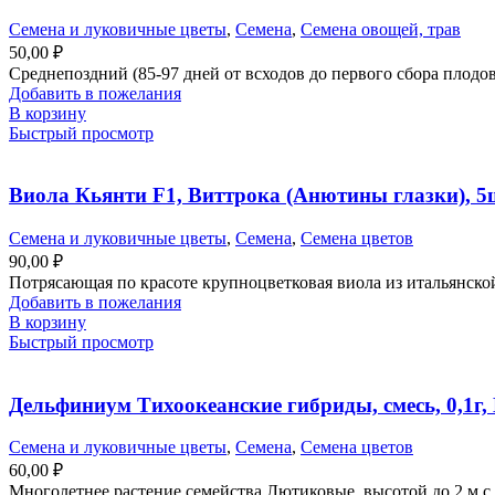
Семена и луковичные цветы
,
Семена
,
Семена овощей, трав
50,00
₽
Среднепоздний (85-97 дней от всходов до первого сбора плодов)
Добавить в пожелания
В корзину
Быстрый просмотр
Виола Кьянти F1, Виттрока (Анютины глазки), 5
Семена и луковичные цветы
,
Семена
,
Семена цветов
90,00
₽
Потрясающая по красоте крупноцветковая виола из итальянско
Добавить в пожелания
В корзину
Быстрый просмотр
Дельфиниум Тихоокеанские гибриды, смесь, 0,1г,
Семена и луковичные цветы
,
Семена
,
Семена цветов
60,00
₽
Многолетнее растение семейства Лютиковые, высотой до 2 м с