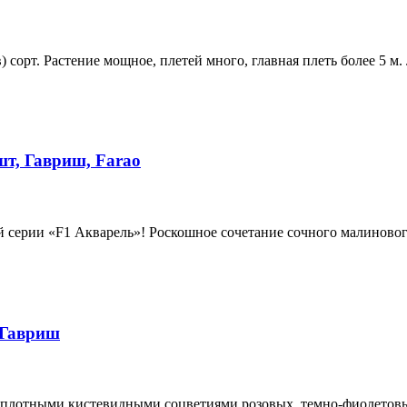
 сорт. Растение мощное, плетей много, главная плеть более 5 м.
шт, Гавриш, Farao
й серии «F1 Акварель»! Роскошное сочетание сочного малиновог
 Гавриш
 плотными кистевидными соцветиями розовых, темно-фиолетовых