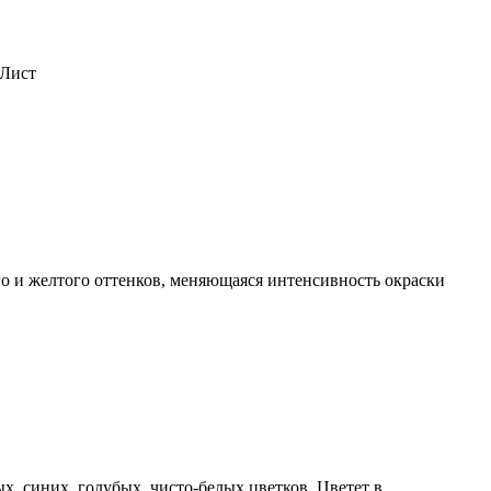
 Лист
о и желтого оттенков, меняющаяся интенсивность окраски
, синих, голубых, чисто-белых цветков. Цветет в