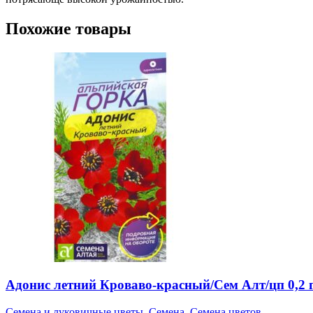
Похожие товары
Адонис летний Кроваво-красный/Сем Алт/цп 0,2 
Семена и луковичные цветы
,
Семена
,
Семена цветов