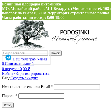
Розничная площадка питомника
МО, Можайский район, М-1 Беларусь (Минское шоссе), 108-
поворот на г.Верея, 300м. территория строительного рынка.
Часы работы: пн-воскр: 8:00-19:00
Поиск
Наш телеграм канал
0
Список желаний
0
предмет
0,00
₽
Войти / Зарегистрироваться
Вход
Создать аккаунт
Обязательно
Имя пользователя или Email
*
Обязательно
Пароль
*
Вход